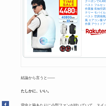
クーポンで4,4
ベスト フルセッ
作業服 長袖空調 
テリー モバイル
ベスト 空調扇風服
風 エアコン服 UV
作業 アウトドア
結論から言うと――
たしかに、いい。
背中と脇あたりに小型ファンが付いていて、スイ