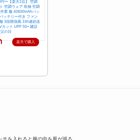
80円〜【楽天1位】 空調
ト 空調ウェア 長袖 空調
作業 服 40800mAhバッ
バッテリー付き ファン
 3段階強風 33h連続送
カット UPF 50+ 建設
 父の日
楽天で購入
ッチを入れると服の中を風が巡る。