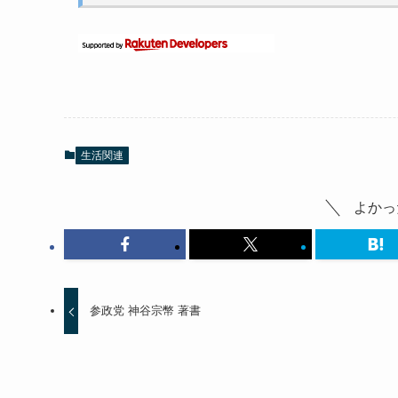
生活関連
よかっ
参政党 神谷宗幣 著書