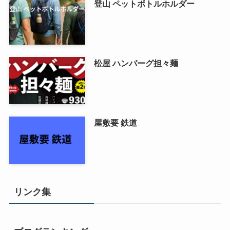
立ち仕事 腰痛 インソール
ツムラ 2枚刃
登山 ペットボトルホルダー
松屋 ハンバーグ担々麺